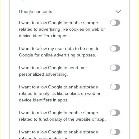
Google consents
I want to allow Google to enable storage
related to advertising like cookies on web or
device identifiers in apps.
Un travail bien fait, et le combat est déjà gagné à
I want to allow my user data to be sent to
moitié
Google for online advertising purposes.
I want to allow Google to send me
Vapotechnologue
personalized advertising.
I want to allow Google to enable storage
related to analytics like cookies on web or
Les Vapotechnologues sont les artisans les plus
device identifiers in apps.
doués de Dracania. Leurs incroyables inventions,
comme des fusées et des roquettes, en font des
I want to allow Google to enable storage
adversaires redoutables et versatiles.
related to functionality of the website or app.
I want to allow Google to enable storage
related to personalization.