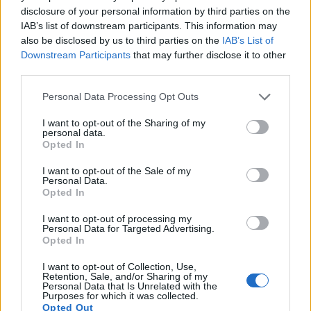
disclosure of your personal information by third parties on the
IAB’s list of downstream participants. This information may
Les Braconniers sont les archers les plus dangereux
also be disclosed by us to third parties on the
IAB’s List of
de Dracania. Ils affaiblissent leurs ennemis à
Downstream Participants
that may further disclose it to other
distance avec des attaques magiques, puis les
third parties.
achèvent en combat rapproché avec leurs arcs à
Please note that this website/app uses one or more Google
Personal Data Processing Opt Outs
lames.
services and may gather and store information including but
not limited to your visit or usage behaviour. You may click to
I want to opt-out of the Sharing of my
personal data.
grant or deny consent to Google and its third-party tags to
Opted In
use your data for below specified purposes in below Google
consent section.
I want to opt-out of the Sale of my
Personal Data.
Opted In
I want to opt-out of processing my
Personal Data for Targeted Advertising.
Opted In
I want to opt-out of Collection, Use,
Retention, Sale, and/or Sharing of my
Personal Data that Is Unrelated with the
Purposes for which it was collected.
Opted Out