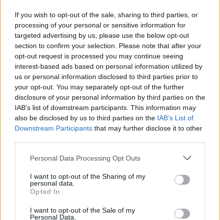
Zahir zu Hilfe zu eilen, da seine Heimatstadt Hiraja
von einem mächtigen, geheimnisvollen Feind
If you wish to opt-out of the sale, sharing to third parties, or
processing of your personal or sensitive information for
bedrängt wird. Du solltest genug Wasser auf Deine
targeted advertising by us, please use the below opt-out
Reise mitnehmen, denn es wird heiß! Endlose Dünen,
section to confirm your selection. Please note that after your
wirbelnde Sandstürme, mysteriöse Tempel und
opt-out request is processed you may continue seeing
mystische Feinde warten auf Dich. Diese Gefilde sind
interest-based ads based on personal information utilized by
tückisch und einige Feinde tauchen nur auf, wenn die
us or personal information disclosed to third parties prior to
your opt-out. You may separately opt-out of the further
Voraussetzungen stimmen ...
disclosure of your personal information by third parties on the
IAB’s list of downstream participants. This information may
also be disclosed by us to third parties on the
IAB’s List of
Downstream Participants
that may further disclose it to other
third parties.
Please note that this website/app uses one or more Google
Personal Data Processing Opt Outs
services and may gather and store information including but
not limited to your visit or usage behaviour. You may click to
I want to opt-out of the Sharing of my
personal data.
grant or deny consent to Google and its third-party tags to
Opted In
use your data for below specified purposes in below Google
consent section.
I want to opt-out of the Sale of my
Personal Data.