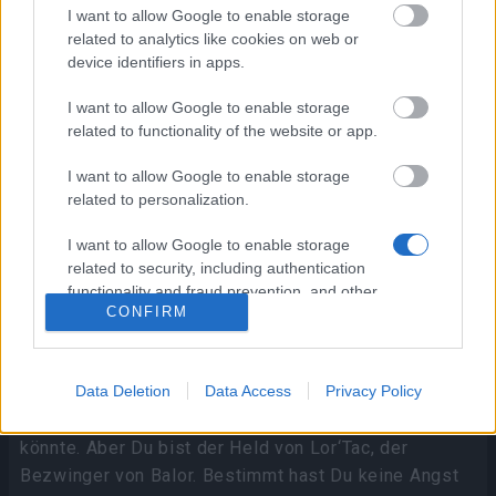
I want to allow Google to enable storage
related to analytics like cookies on web or
device identifiers in apps.
I want to allow Google to enable storage
related to functionality of the website or app.
I want to allow Google to enable storage
related to personalization.
I want to allow Google to enable storage
related to security, including authentication
functionality and fraud prevention, and other
CONFIRM
user protection.
Dies ist kein Ammenmärchen. Wenn Du eine Lampe
findest, denk lieber zweimal nach, bevor Du daran
Data Deletion
Data Access
Privacy Policy
reibst. Du kannst nicht wissen, was erscheinen
könnte. Aber Du bist der Held von Lor‘Tac, der
Bezwinger von Balor. Bestimmt hast Du keine Angst