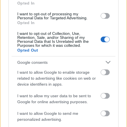
Opted In
I want to opt-out of processing my
Personal Data for Targeted Advertising.
Opted In
I want to opt-out of Collection, Use,
Der uralte Stamm der Shadaiqan, der einheimischen
Retention, Sale, and/or Sharing of my
Personal Data that Is Unrelated with the
Schlangenmenschen, bewacht eine beeindruckende
Purposes for which it was collected.
Opted Out
Arena. Nur die tapfersten Krieger schaffen es, sich
einen Weg in die Tiefen des Todes zu bahnen. Noch
Google consents
wenigere werden den gefährlichen Fallen entkommen
und diejenigen, die den Ort lebendig verlassen, sind
I want to allow Google to enable storage
related to advertising like cookies on web or
zu blassen Schatten ihrer selbst geworden ...
device identifiers in apps.
Allerdings blasse Schatten in goldenen Rüstungen
mit juwelenbesetzten Waffen. Nimmst Du die
I want to allow my user data to be sent to
ultimative Herausforderung an und reißt die
Google for online advertising purposes.
Belohnungen an Dich?
I want to allow Google to send me
personalized advertising.