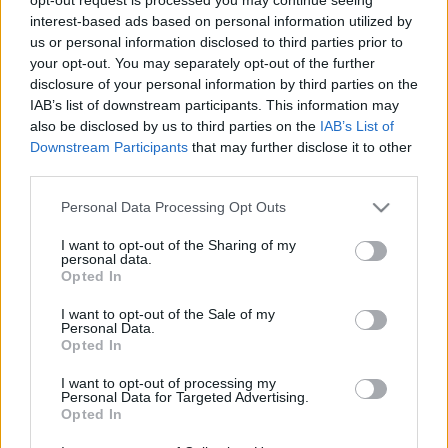
Upgrades verursacht, der strengere technische
interest-based ads based on personal information utilized by
Anforderungen einführte. Wir haben nun die
us or personal information disclosed to third parties prior to
betroffene Funktion überarbeitet, um volle Stabilität
your opt-out. You may separately opt-out of the further
disclosure of your personal information by third parties on the
zu gewährleisten und weitere Störungen zu
IAB’s list of downstream participants. This information may
verhindern.
also be disclosed by us to third parties on the
IAB’s List of
Downstream Participants
that may further disclose it to other
Zusätzlich haben wir eure Fehlerberichte zum Event
third parties.
“Verseuchte Abwasserkanäle von Kingshill” erhalten.
Please note that this website/app uses one or more Google
Personal Data Processing Opt Outs
Vielen Dank für euer detailliertes Feedback — wir
services and may gather and store information including but
arbeiten derzeit an einer Lösung. Eine Lösung und ein
not limited to your visit or usage behaviour. You may click to
I want to opt-out of the Sharing of my
Entschädigungsplan werden so bald wie möglich
personal data.
grant or deny consent to Google and its third-party tags to
Opted In
bekannt gegeben.
use your data for below specified purposes in below Google
consent section.
I want to opt-out of the Sale of my
Personal Data.
🎁 In der Zwischenzeit nutzt bitte diesen Bonuscode:
Opted In
Code: 300IPS
I want to opt-out of processing my
Personal Data for Targeted Advertising.
Belohnung: 300x Fragment des Infernalischen
Opted In
Durchgangs