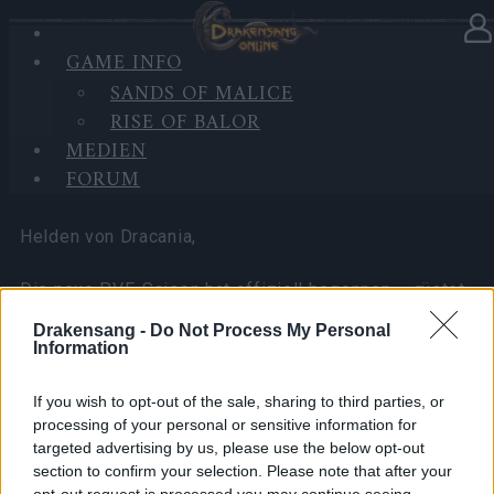
GAME INFO
In Kategorie
Neuigkeiten
02.06.2025
SANDS OF MALICE
RISE OF BALOR
Start der PVE-Saison &
MEDIEN
Fehlerbericht (CODE: 300IPS)
FORUM
Helden von Dracania,
Die neue PVE-Saison hat offiziell begonnen — rüstet
euch aus und beweist eure Stärke gegen die
Drakensang -
Do Not Process My Personal
härtesten Herausforderungen in Dracania!
Information
Wir sind uns auch bewusst, dass einige Spieler
If you wish to opt-out of the sale, sharing to third parties, or
kürzlich Verbindungsabbrüche des Clients erlebt
processing of your personal or sensitive information for
targeted advertising by us, please use the below opt-out
haben. Dies wurde durch einen Backend-
section to confirm your selection. Please note that after your
Kompatibilitätsfehler während unseres System-
opt-out request is processed you may continue seeing