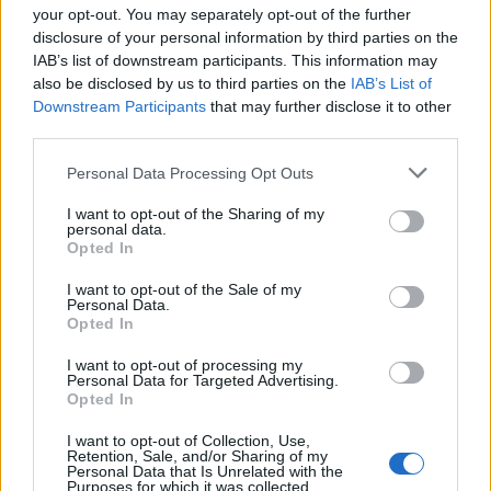
your opt-out. You may separately opt-out of the further
los servidores se actualizarán a la versión
disclosure of your personal information by third parties on the
225, por lo que estaremos de
IAB’s list of downstream participants. This information may
mantenimiento de 09:00 a 10:30 AM,
also be disclosed by us to third parties on the
IAB’s List of
aproximadamente. La información sobre la
Downstream Participants
that may further disclose it to other
nueva …
leer más
third parties.
Please note that this website/app uses one or more Google
Personal Data Processing Opt Outs
Actualización 221
services and may gather and store information including but
not limited to your visit or usage behaviour. You may click to
I want to opt-out of the Sharing of my
(Festival del
personal data.
grant or deny consent to Google and its third-party tags to
Aniversario de
Opted In
use your data for below specified purposes in below Google
Dracania)
consent section.
I want to opt-out of the Sale of my
Personal Data.
19.08.2019 - En la categoría:
Actualizaciones
Opted In
Héroes de Dracania: Mañana, día 20 de
I want to opt-out of processing my
Personal Data for Targeted Advertising.
Agosto de 2019, los servidores se
Opted In
actualizarán a la versión 221 Parte II. Por
I want to opt-out of Collection, Use,
este motivo, tendremos el juego en
Retention, Sale, and/or Sharing of my
Personal Data that Is Unrelated with the
mantenimiento de 08:30 a 9:30 AM CET.
Purposes for which it was collected.