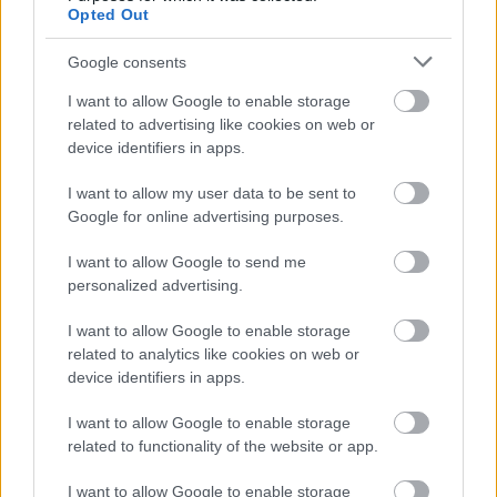
La…
leer más
Opted Out
Google consents
Actualización 221
I want to allow Google to enable storage
31.07.2019 - En la categoría:
Actualizaciones
related to advertising like cookies on web or
device identifiers in apps.
Héroes de Dracania: Mañana, 1 de Agosto
I want to allow my user data to be sent to
de 2019, los servidores se actualizarán a
Google for online advertising purposes.
la versión 221 del juego. Por este motivo,
estaremos de mantenimiento de 08:30 a
I want to allow Google to send me
10:00 AM CET La información de…
leer más
personalized advertising.
I want to allow Google to enable storage
related to analytics like cookies on web or
Mostrar todas las noticias
device identifiers in apps.
I want to allow Google to enable storage
related to functionality of the website or app.
MULTIMEDIA
I want to allow Google to enable storage