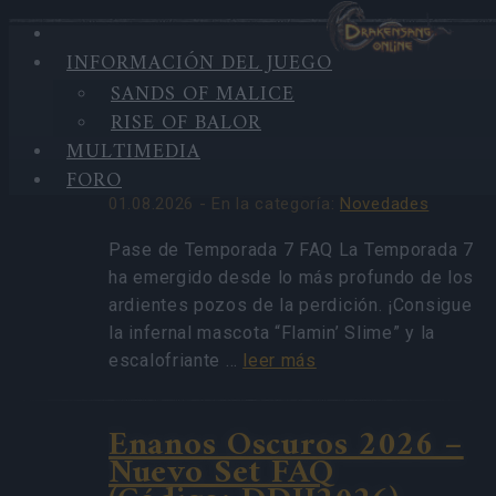
INFORMACIÓN DEL JUEGO
HIGHLIGHTS
SANDS OF MALICE
ÚLTIMAS
Pase de Temporada 7
RISE OF BALOR
NOTICIAS
FAQ(CÓDIGO:
MULTIMEDIA
S7INFERNAL)
FORO
01.08.2026 - En la categoría:
Novedades
Pase de Temporada 7 FAQ La Temporada 7
ha emergido desde lo más profundo de los
ardientes pozos de la perdición. ¡Consigue
la infernal mascota “Flamin’ Slime” y la
escalofriante …
leer más
Enanos Oscuros 2026 –
Nuevo Set FAQ