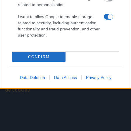
related to personalization.
I want to allow Google to enable storage
Ir a la galería multimedia
related to security, including authentication
functionality and fraud prevention, and other
user protection.
Español
CONFIRM
© Bigpoint · Todos los derechos reservados ·
CGC
·
Declaración de protección de datos
·
Aviso
legal
·
·
Cancelar suscripción
·
Data Deletion
Data Access
Privacy Policy
Withdraw Contract
·
Soporte
·
Foro
· Configuración
de cookies