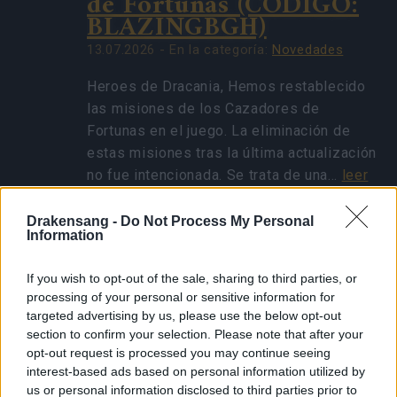
de Fortunas (CÓDIGO:
BLAZINGBGH)
13.07.2026 - En la categoría:
Novedades
Heroes de Dracania, Hemos restablecido
las misiones de los Cazadores de
Fortunas en el juego. La eliminación de
estas misiones tras la última actualización
no fue intencionada. Se trata de una…
leer
más
Drakensang -
Do Not Process My Personal
Information
Mostrar todas las noticias
If you wish to opt-out of the sale, sharing to third parties, or
processing of your personal or sensitive information for
Actualización 225
targeted advertising by us, please use the below opt-out
section to confirm your selection. Please note that after your
13.11.2019 - En la categoría:
Actualizaciones
opt-out request is processed you may continue seeing
interest-based ads based on personal information utilized by
Héroes de Dracania: Mañana, 14-11-2019,
us or personal information disclosed to third parties prior to